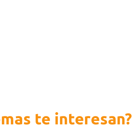
 Riesgos Laborales
or...
mas te interesan?