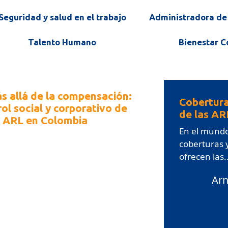
Seguridad y salud en el trabajo
Administradora de 
Talento Humano
Bienestar C
s allá de la compensación:
Cobertur
rol social y corporativo de
de las AR
s ARL en Colombia
En el mundo
Colombia, las Administradoras de
coberturas
sgos Laborales (ARL) son
ofrecen las..
ocidas principalmente por...
Arn
Arnold Salazar