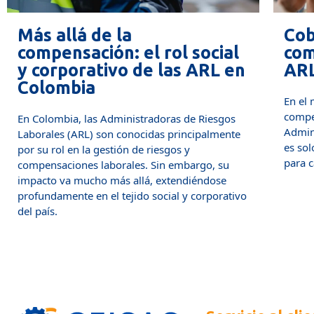
Más allá de la
Cob
compensación: el rol social
com
y corporativo de las ARL en
ARL
Colombia
En el m
compen
En Colombia, las Administradoras de Riesgos
Admini
Laborales (ARL) son conocidas principalmente
es solo
por su rol en la gestión de riesgos y
para ca
compensaciones laborales. Sin embargo, su
impacto va mucho más allá, extendiéndose
profundamente en el tejido social y corporativo
del país.
+ Info