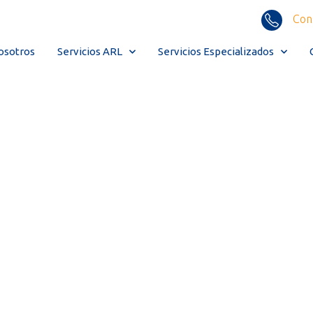
Con
osotros
Servicios ARL
Servicios Especializados
 rol social
las arl en