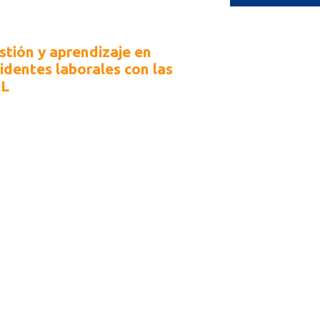
stión y aprendizaje en
cidentes laborales con las
L
el dinámico entorno laboral de
ombia, la gestión de incidentes y...
Arnold Salazar