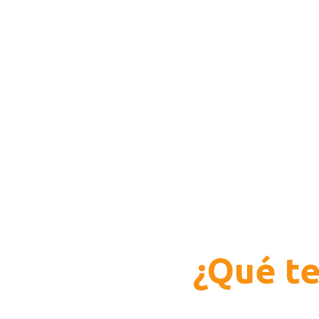
En Colombia, las Administradoras de
(ARL) son conocidas principalmente p
Arnold Salazar
¿Qué te