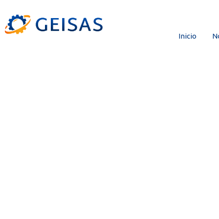
Inicio
N
más allá de la
compensación: el
y corporativo de 
colombia