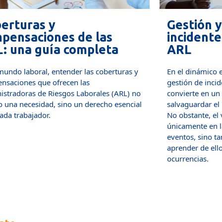
erturas y
Gestión y
pensaciones de las
incidentes
: una guía completa
ARL
undo laboral, entender las coberturas y
En el dinámico e
saciones que ofrecen las
gestión de incide
stradoras de Riesgos Laborales (ARL) no
convierte en un 
 una necesidad, sino un derecho esencial
salvaguardar el b
da trabajador.
No obstante, el 
únicamente en la
eventos, sino ta
aprender de ellos
+ Info
ocurrencias.