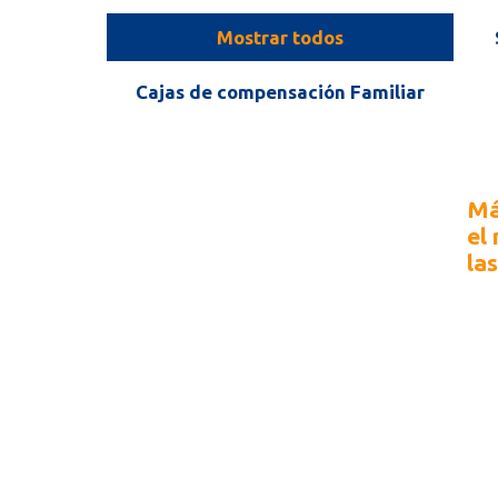
Mostrar todos
Cajas de compensación Familiar
Má
el 
la
En 
Rie
con