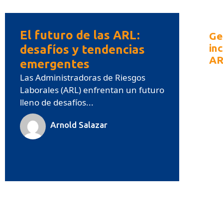
El futuro de las ARL:
Ge
in
desafíos y tendencias
AR
emergentes
En 
Las Administradoras de Riesgos
Col
Laborales (ARL) enfrentan un futuro
lleno de desafíos...
Arnold Salazar