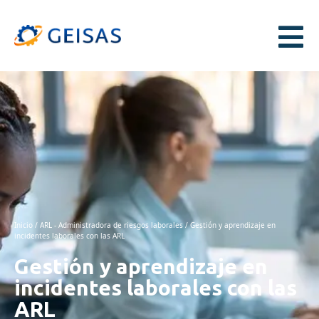
Inicio
/
ARL - Administradora de riesgos laborales
/ Gestión y aprendizaje en
incidentes laborales con las ARL
Gestión y aprendizaje en
incidentes laborales con las
ARL