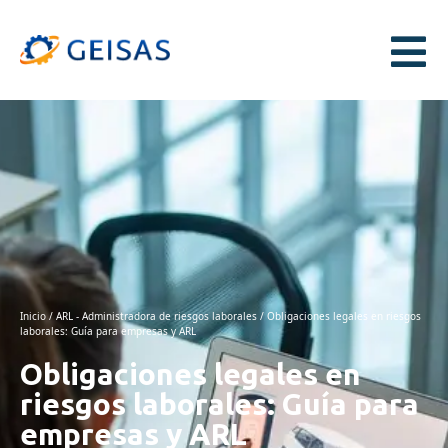
Inicio
/
ARL - Administradora de riesgos laborales
/ Obligaciones legales en riesgos
laborales: Guía para empresas y ARL
Obligaciones legales en
riesgos laborales: Guía para
empresas y ARL