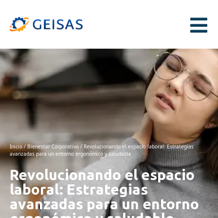
Inicio
/
Bienestar Corporativo
/ Revolucionando el espacio laboral: Estrategias
avanzadas para un entorno ergonómico y saludable
Revolucionando el espacio
laboral: Estrategias
avanzadas para un entorno